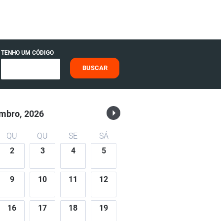
TENHO UM CÓDIGO
BUSCAR
mbro,
2026
QU
QU
SE
SÁ
2
3
4
5
9
10
11
12
16
17
18
19