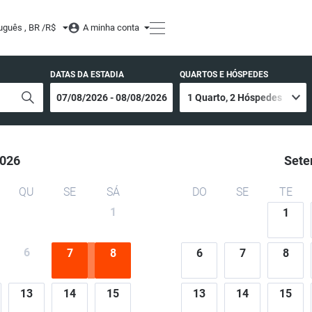
uguês , BR /
R$
A minha conta
DATAS DA ESTADIA
QUARTOS E HÓSPEDES
026
Sete
QU
SE
SÁ
DO
SE
TE
1
1
6
7
8
6
7
8
13
14
15
13
14
15