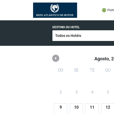
Rede Astoria de Hoteis
Port
DESTINO OU HOTEL
Agosto,
2
DO
SE
TE
QU
2
3
4
5
9
10
11
12