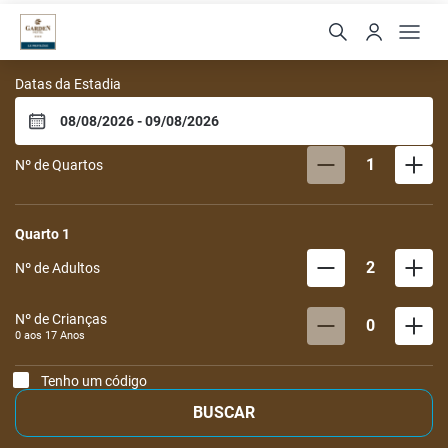
Garden Hotel
Datas da Estadia
1
Nº de Quartos
Quarto
1
2
Nº de Adultos
Nº de Crianças
0
0 aos
17
Anos
Tenho um código
BUSCAR