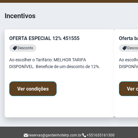
Incentivos
OFERTA ESPECIAL 12% 451555
Oferta 
Desconto
Desco
Ao escolher o Tarifário: MELHOR TARIFA
Ao escolh
DISPONÍVEL. Beneficie de um desconto de 12%.
DISPONÍVE
Ver condições
Ver 
reservas@gardenhotelrp.com.br
+551635161300