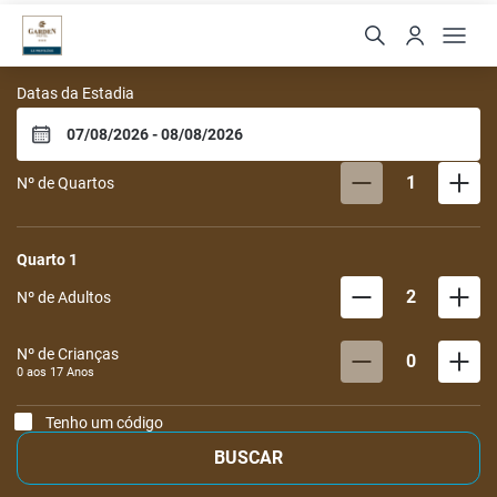
Garden Hotel
Datas da Estadia
1
Nº de Quartos
Quarto
1
2
Nº de Adultos
Nº de Crianças
0
0 aos
17
Anos
Tenho um código
BUSCAR