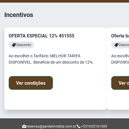
Incentivos
OFERTA ESPECIAL 12% 451555
Oferta 
Desconto
Desco
Ao escolher o Tarifário: MELHOR TARIFA
Ao escolh
DISPONÍVEL. Beneficie de um desconto de 12%.
DISPONÍVE
Ver condições
Ver 
reservas@gardenhotelrp.com.br
+551635161300