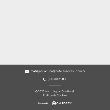
matizjaguariuna@hotelariabrasil.com.br
(19) 3847 9800
© 2026 Matiz Jaguariúna Hotel.
Política de Cookies
Powered by