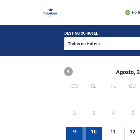
Travel Inn
Port
DESTINO OU HOTEL
Agosto,
2
DO
SE
TE
QU
2
3
4
5
9
10
11
12