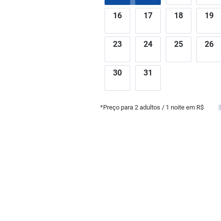
16
17
18
19
23
24
25
26
30
31
*Preço para
2
adultos
/ 1 noite em R$