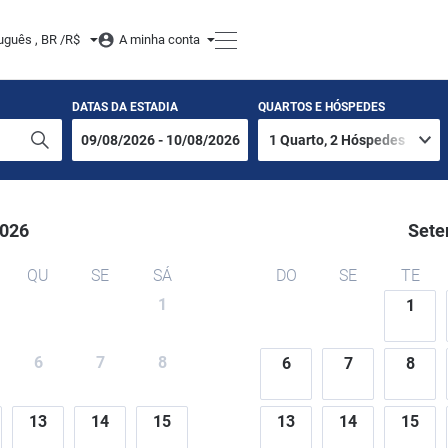
uguês , BR /
R$
A minha conta
DATAS DA ESTADIA
QUARTOS E HÓSPEDES
026
Sete
QU
SE
SÁ
DO
SE
TE
1
1
6
7
8
6
7
8
13
14
15
13
14
15