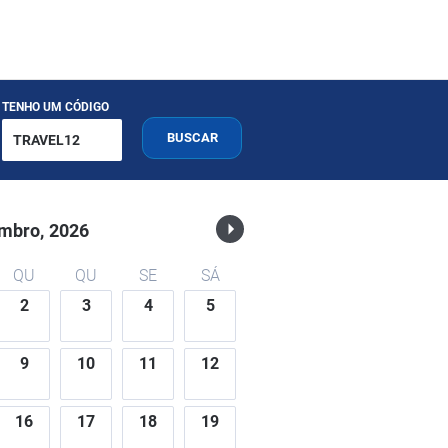
TENHO UM CÓDIGO
BUSCAR
mbro,
2026
QU
QU
SE
SÁ
2
3
4
5
9
10
11
12
16
17
18
19