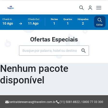
Check-In
Check-Out
Noites
Quartos
Hóspedes
10 Ago
11 Ago
1
1
2
Editar
Ofertas Especiais
Nenhum pacote
disponível
centraldereservas@travelinn.com.br
(11) 5081-8822 / 0800 77 33 300