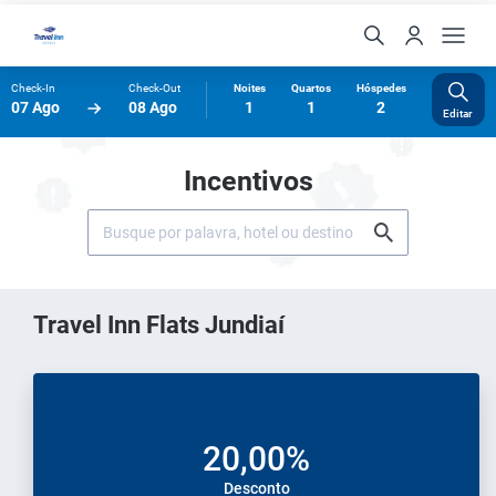
Check-In
Check-Out
Noites
Quartos
Hóspedes
07 Ago
08 Ago
1
1
2
Editar
Incentivos
Travel Inn Flats Jundiaí
20,00%
Desconto