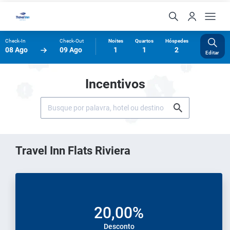
Check-In
Check-Out
Noites
Quartos
Hóspedes
08 Ago
09 Ago
1
1
2
Editar
Incentivos
Travel Inn Flats Riviera
20,00%
Desconto