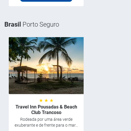
Brasil
Porto Seguro
★ ★ ★
Travel Inn Pousadas & Beach
Club Trancoso
Rodeada por uma área verde
exuberante e de frente para o mar...