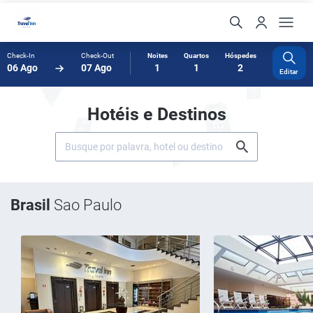
Check-In
Check-Out
Noites
Quartos
Hóspedes
06 Ago
07 Ago
1
1
2
Editar
Hotéis e Destinos
Brasil
Sao Paulo