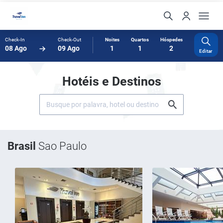
Check-In
Check-Out
Noites
Quartos
Hóspedes
08 Ago
09 Ago
1
1
2
Editar
Hotéis e Destinos
Brasil
Sao Paulo