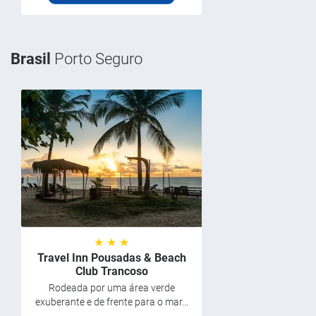
Brasil
Porto Seguro
★ ★ ★
Travel Inn Pousadas & Beach
Club Trancoso
Rodeada por uma área verde
exuberante e de frente para o mar...