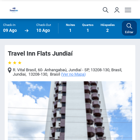
Check-In
Check-Out
Noites
Quartos
Hóspedes
09 Ago
10 Ago
1
1
2
Editar
Travel Inn Flats Jundiaí
R. Vital Brasil, 60- Anhangabaú, Jundiaí - SP, 13208-130, Brasil
,
Jundiai
,
13208-130
,
Brasil
(
Ver no Mapa
)