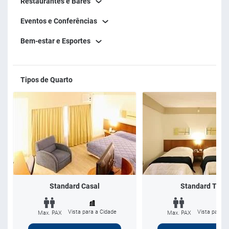
Restaurantes e Bares
Eventos e Conferências
Bem-estar e Esportes
Tipos de Quarto
Standard Casal
Standard Twin
Vista para a Cidade
Vista para a
Max. PAX
Max. PAX