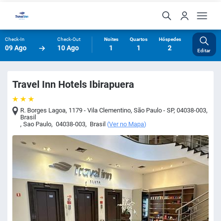
Check-In
Check-Out
Noites
Quartos
Hóspedes
09 Ago
10 Ago
1
1
2
Editar
Travel Inn Hotels Ibirapuera
R. Borges Lagoa, 1179 - Vila Clementino, São Paulo - SP, 04038-003,
Brasil
,
Sao Paulo
,
04038-003
,
Brasil
(
Ver no Mapa
)