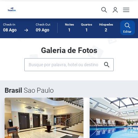
Check-In
Check-Out
Noites
Quartos
Hóspedes
08 Ago
09 Ago
1
1
2
Editar
Galeria de Fotos
Brasil
Sao Paulo