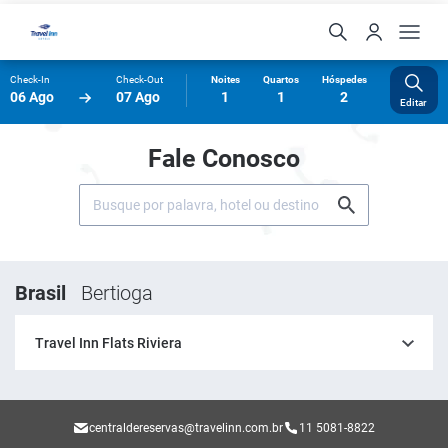
Check-In
Check-Out
Noites
Quartos
Hóspedes
06 Ago
07 Ago
1
1
2
Editar
Fale Conosco
Brasil
Bertioga
Travel Inn Flats Riviera
centraldereservas@travelinn.com.br
11 5081-8822