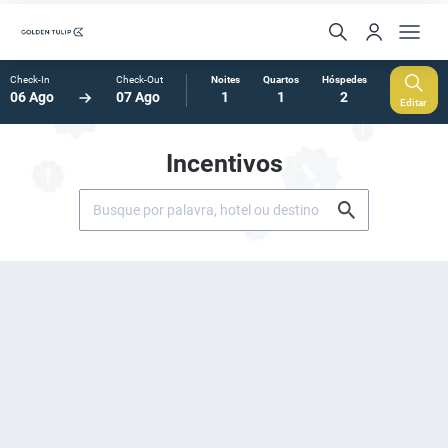
Check-In
Check-Out
Noites
Quartos
Hóspedes
06 Ago
07 Ago
1
1
2
Editar
Incentivos