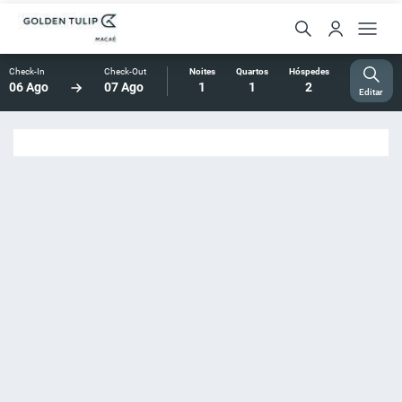
Check-In
Check-Out
Noites
Quartos
Hóspedes
06 Ago
07 Ago
1
1
2
Editar