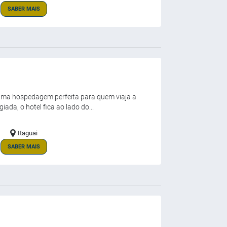
SABER MAIS
e uma hospedagem perfeita para quem viaja a
iada, o hotel fica ao lado do...
Itaguai
SABER MAIS