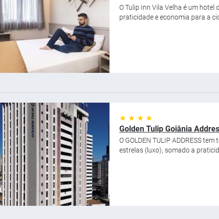
O Tulip Inn Vila Velha é um hotel
praticidade e economia para a cid
★ ★ ★ ★
Golden Tulip Goiânia Addre
O GOLDEN TULIP ADDRESS tem to
estrelas (luxo), somado a pratici