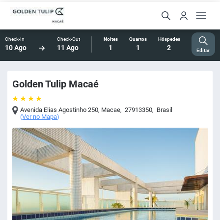
Check-In
Check-Out
Noites
Quartos
Hóspedes
10 Ago
11 Ago
1
1
2
Editar
Golden Tulip Macaé
Avenida Elias Agostinho 250
,
Macae
,
27913350
,
Brasil
(
Ver no Mapa
)