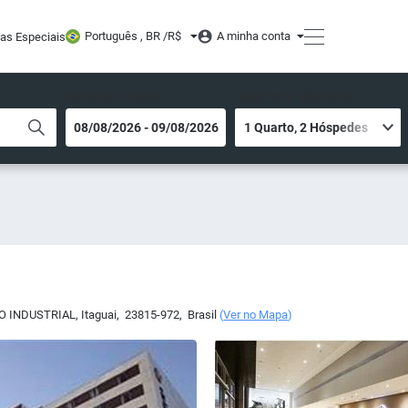
Português , BR /
R$
A minha conta
tas Especiais
DATAS DA ESTADIA
QUARTOS E HÓSPEDES
RRO INDUSTRIAL
,
Itaguai
,
23815-972
,
Brasil
(
Ver no Mapa
)