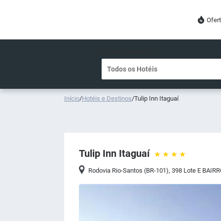
Ofer
DESTINO OU HOTEL
Início
/
Hotéis e Destinos
/
Tulip Inn Itaguaí
Tulip Inn Itaguaí
Rodovia Rio-Santos (BR-101), 398 Lote E BAI