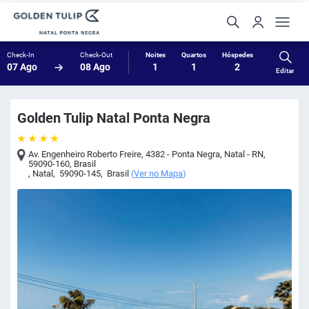
Check-In
Check-Out
Noites
Quartos
Hóspedes
07 Ago
08 Ago
1
1
2
Editar
Golden Tulip Natal Ponta Negra
Av. Engenheiro Roberto Freire, 4382 - Ponta Negra, Natal - RN,
59090-160, Brasil
,
Natal
,
59090-145
,
Brasil
(
Ver no Mapa
)