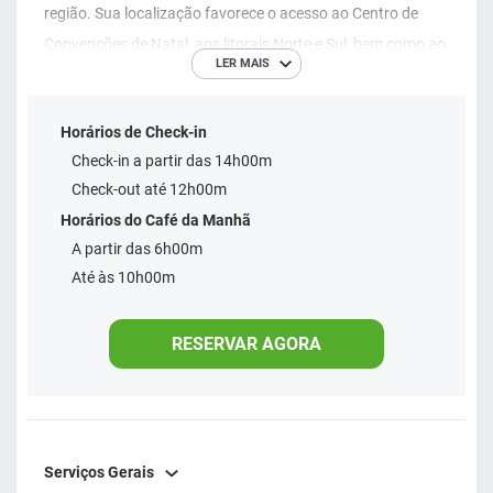
região. Sua localização favorece o acesso ao Centro de
Convenções de Natal, aos litorais Norte e Sul, bem como ao
LER MAIS
polo industrial de Parnamirim e Macaíba. Além disso é a
principal rota que leva ao novo aeroporto da cidade. Todos
Horários de Check-in
seus apartamentos com vista para o mar, o Golden Tulip
Check-in a partir das 14h00m
Ponta Negra fica a apenas 200m do calçadão e da praia de
Check-out até 12h00m
Ponta Negra.... Além disso o Hotel possui área de piscina
Horários do Café da Manhã
adulto e infantil e sala fitness completa. Seu restaurante
A partir das 6h00m
com padrão gastronômico internacional e áreas de eventos
Até às 10h00m
totalmente equipadas.
RESERVAR AGORA
Serviços Gerais