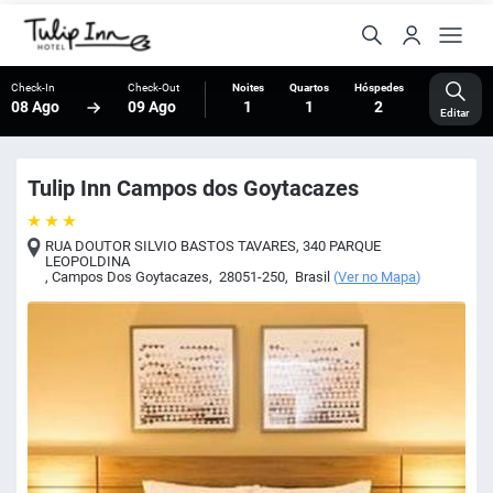
Check-In
Check-Out
Noites
Quartos
Hóspedes
08 Ago
09 Ago
1
1
2
Editar
Tulip Inn Campos dos Goytacazes
RUA DOUTOR SILVIO BASTOS TAVARES, 340 PARQUE
LEOPOLDINA
,
Campos Dos Goytacazes
,
28051-250
,
Brasil
(
Ver no Mapa
)