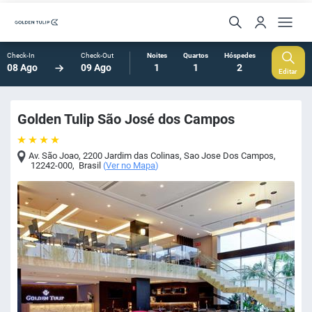
Check-In
Check-Out
Noites
Quartos
Hóspedes
08 Ago
09 Ago
1
1
2
Editar
Golden Tulip São José dos Campos
Av. São Joao, 2200 Jardim das Colinas
,
Sao Jose Dos Campos
,
12242-000
,
Brasil
(
Ver no Mapa
)