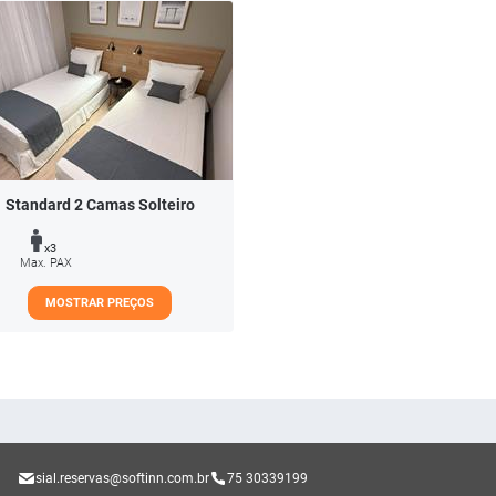
Standard 2 Camas Solteiro
x3
Max. PAX
MOSTRAR PREÇOS
sial.reservas@softinn.com.br
75 30339199