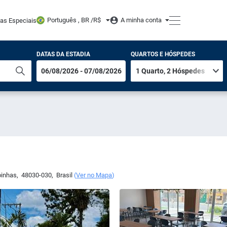
Português , BR /
R$
A minha conta
tas Especiais
DATAS DA ESTADIA
QUARTOS E HÓSPEDES
oinhas
,
48030-030
,
Brasil
(
Ver no Mapa
)