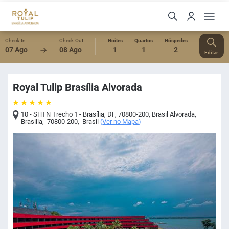
Check-In
Check-Out
Noites
Quartos
Hóspedes
07 Ago
08 Ago
1
1
2
Editar
Royal Tulip Brasília Alvorada
10 - SHTN Trecho 1 - Brasília, DF, 70800-200, Brasil Alvorada
,
Brasilia
,
70800-200
,
Brasil
(
Ver no Mapa
)