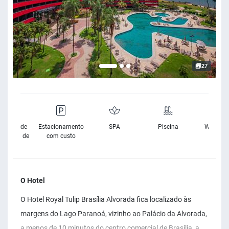
27
sibilidade
Estacionamento
SPA
Piscina
Wifi Grat
Cadeira de
com custo
Rodas
O Hotel
O Hotel Royal Tulip Brasília Alvorada fica localizado às
margens do Lago Paranoá, vizinho ao Palácio da Alvorada,
a menos de 10 minutos do centro comercial de Brasília, a