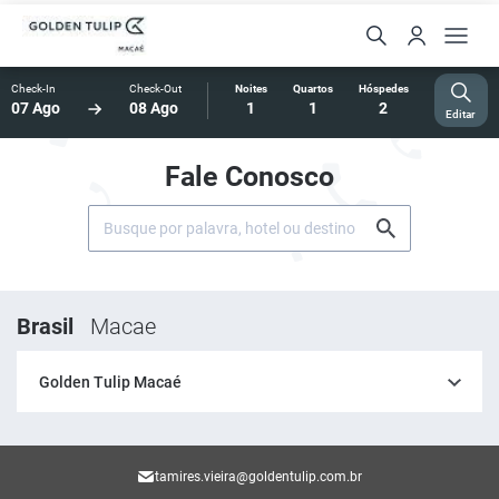
Check-In
Check-Out
Noites
Quartos
Hóspedes
07 Ago
08 Ago
1
1
2
Editar
Fale Conosco
Brasil
Macae
Golden Tulip Macaé
tamires.vieira@goldentulip.com.br