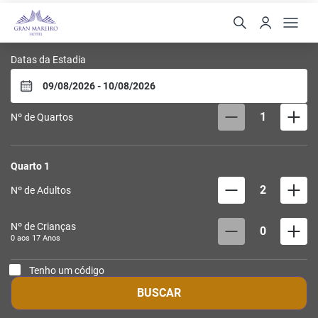
Gran Mareiro Hotel
Datas da Estadia
1
Nº de Quartos
Quarto
1
2
Nº de Adultos
Nº de Crianças
0
0 aos
17
Anos
Tenho um código
BUSCAR