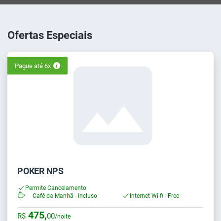
Ofertas Especiais
Pague até 6x
POKER NPS
Permite Cancelamento
Café da Manhã - Incluso
Internet Wi-fi - Free
475,
R$
00
/noite