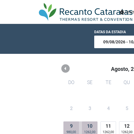
Recanto Cataratas - The
Ofer
DATAS DA ESTADIA
Agosto,
2
DO
SE
TE
QU
2
3
4
5
9
10
11
12
980,00
1262,00
1262,00
1262,00