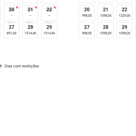
20
21
22
20
21
22
998,00
1098,00
1229,00
27
28
29
27
28
29
891,00
1514,40
1514,40
998,00
1098,00
1098,00
Dias com restrições
x