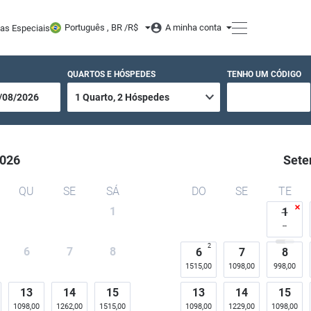
rmas, Resort e Conventio
Português , BR /
R$
A minha conta
tas Especiais
QUARTOS E HÓSPEDES
TENHO UM CÓDIGO
026
Sete
QU
SE
SÁ
DO
SE
TE
1
1
2
6
7
8
6
7
8
1515,00
1098,00
998,00
13
14
15
13
14
15
1098,00
1262,00
1515,00
1098,00
1229,00
1098,00