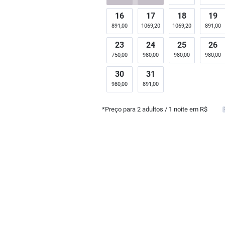
16
17
18
19
891,00
1069,20
1069,20
891,00
23
24
25
26
750,00
980,00
980,00
980,00
30
31
980,00
891,00
*Preço para
2
adultos
/ 1 noite em R$