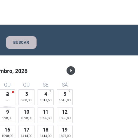
n
BUSCAR
mbro,
2026
QU
QU
SE
SÁ
2
2
2
3
4
5
980,00
1317,60
1515,00
9
10
11
12
998,00
1098,00
1696,80
1696,80
16
17
18
19
1098,00
1414,00
1414,00
1697,00