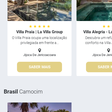
★ ★ ★ ★ ★
★ ★
Villa Praia | La Villa Group
Villa Alegria - L
O Villa Praia ocupa uma localização
Descubra um refú
privilegiada em frente a...
conforto na Villa 
Jijoca De Jericoacoara
Jijoca De Jer
SABER MAIS
SABER 
Brasil
Camocim