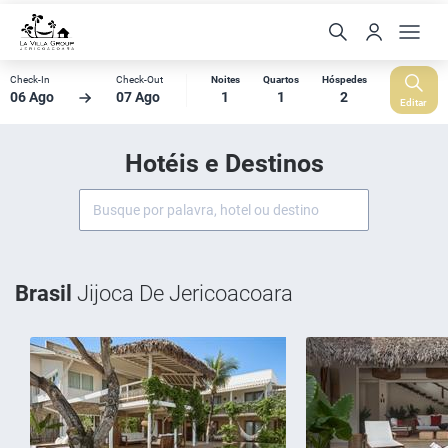
Check-In
Check-Out
Noites
Quartos
Hóspedes
06 Ago
07 Ago
1
1
2
Editar
Hotéis e Destinos
Brasil
Jijoca De Jericoacoara