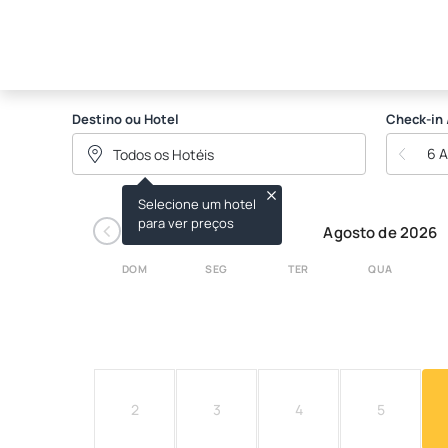
Hotel Triveneto
Destino ou Hotel
Check-in 
6 
Selecione um hotel
‹
para ver preços
Agosto de 2026
DOM
SEG
TER
QUA
2
3
4
5