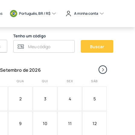
as
Português, BR / 
R$
A minha conta
Tenho um código
Buscar
›
Setembro de 2026
QUA
QUI
SEX
SÁB
2
3
4
5
9
10
11
12