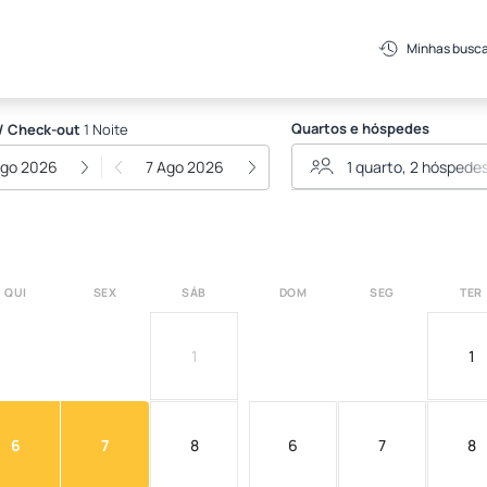
Minhas busc
Quartos e hóspedes
/ Check-out
1 Noite
Ago 2026
7 Ago 2026
QUI
SEX
SÁB
DOM
SEG
TER
1
1
6
7
8
6
7
8