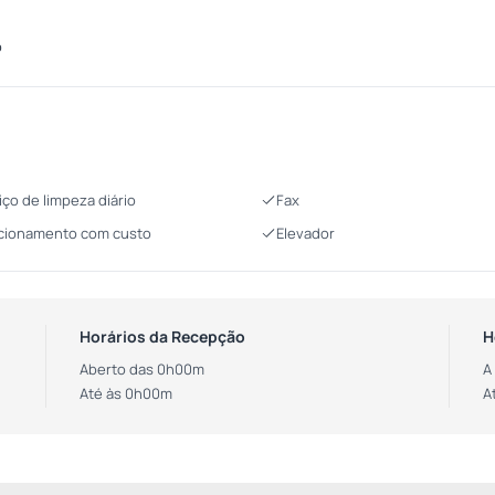
o
iço de limpeza diário
Fax
cionamento com custo
Elevador
Horários da Recepção
H
Aberto das 0h00m
A
Até às 0h00m
A