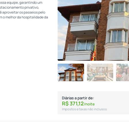
ossa equipe, garantindo um
estacionamento privativo,
 aproveitar os passeios pelo
m o melhor da hospitalidade da
Diárias a partir de:
R$
371,
12
/noite
Impostos e taxas não inclusos