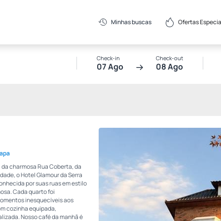
Ofertas Especia
Minhas buscas
Check-in
Check-out
07 Ago
08 Ago
Mapa
s, da charmosa Rua Coberta, da
cidade, o Hotel Glamour da Serra
nhecida por suas ruas em estilo
osa. Cada quarto foi
momentos inesquecíveis aos
m cozinha equipada,
alizada. Nosso café da manhã é