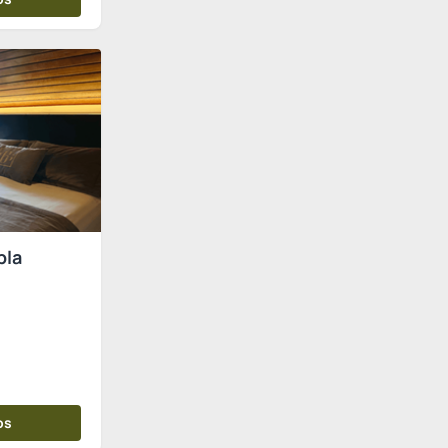
pla
os