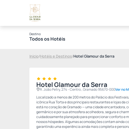
Destino
Todos os Hotéis
Início
/
Hotéis e Destinos
/
Hotel Glamour da Serra
Hotel Glamour da Serra
R. João Petry, 274 - Centro , Gramado 95670-000
Ver no 
Localizado a menos de 200 metros do Palácio dos Festivai
icônica Rua Torta e dos principais restaurantes e lojas da 
está no coração de Gramado — uma cidade encantadora, co
germânico e por sua atmosfera acolhedora, segura e charm
cuidadosamente planejado para proporcionar conforto e 
nossos hóspedes. Algumas acomodações contam ainda co
garantindo uma experiência ainda mais completa e person