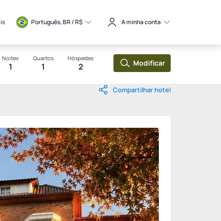
is
Português, BR / 
R$
A minha conta
Noites
Quartos
Hóspedes
Modificar
1
1
2
Compartilhar hotel