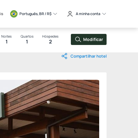
is
Português, BR / 
R$
A minha conta
Noites
Quartos
Hóspedes
Modificar
1
1
2
Compartilhar hotel