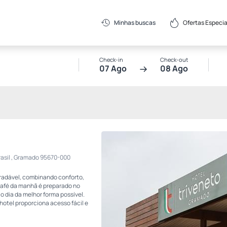
Ofertas Especia
Minhas buscas
Check-in
Check-out
07 Ago
08 Ago
Brasil , Gramado 95670-000
radável, combinando conforto,
café da manhã é preparado no
o dia da melhor forma possível.
otel proporciona acesso fácil e