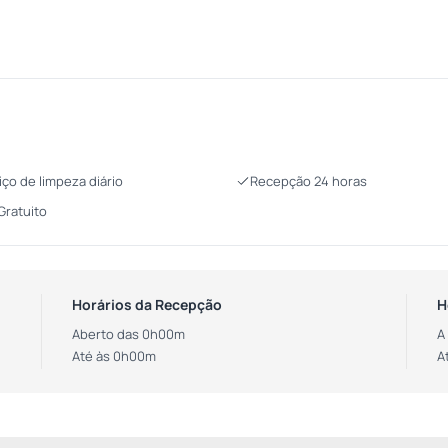
iço de limpeza diário
Recepção 24 horas
 Gratuito
Horários da Recepção
H
Aberto das 0h00m
A
Até às 0h00m
A