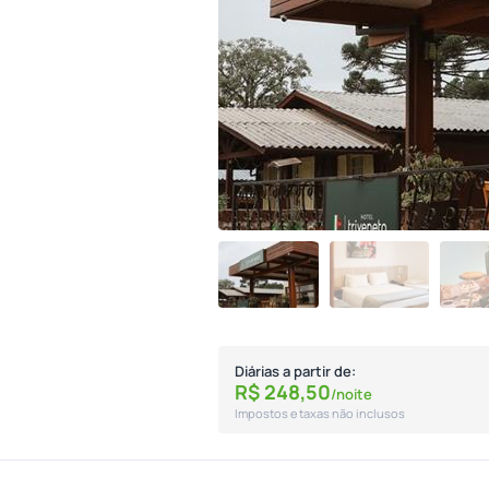
Diárias a partir de:
R$
248,
50
/noite
Impostos e taxas não inclusos