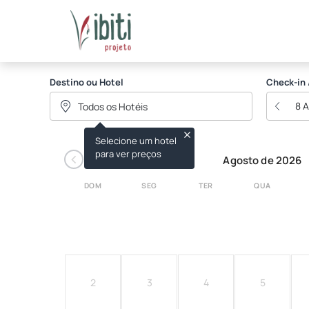
IBITI PROJETO
Destino ou Hotel
Check-in 
8 
Selecione um hotel
‹
para ver preços
Agosto de 2026
DOM
SEG
TER
QUA
2
3
4
5