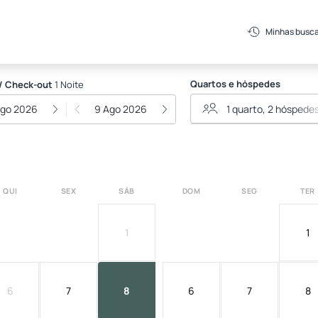
Minhas busc
Quartos e hóspedes
/ Check-out
1 Noite
Ago 2026
9 Ago 2026
QUI
SEX
SÁB
DOM
SEG
TER
1
1
6
7
8
6
7
8