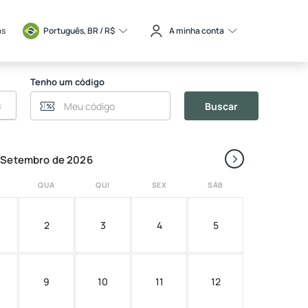
as
Português, BR / 
R$
A minha conta
Tenho um código
Buscar
›
Setembro de 2026
QUA
QUI
SEX
SÁB
2
3
4
5
9
10
11
12