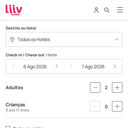
Liiv Rooms
Destino ou Hotel
Check-in / Check-out
1 Noite
6 Ago 2026
7 Ago 2026
Adultos
2
Crianças
0
0 aos 17 Anos