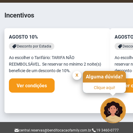
Incentivos
AGOSTO 10%
AGOSTO
Desconto por Estadia
Descon
Ao escolher o Tarifário: TARIFA NÃO
Ao escolh
REEMBOLSÁVEL. Se reservar no mínimo 2 noite(s)
reservar n
beneficie de um desconto de 10%.
desconto 
x
Alguma dúvida?
Ver condições
Ver 
Clique aqui!
central.reservas@benditocacaofamily.com.br
19 3460-0777