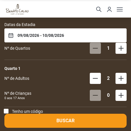
Bendito Cacao Family Re
Datas da Estadia
1
Nº de Quartos
Quarto
1
2
Nº de Adultos
Nº de Crianças
0
0 aos
17
Anos
Tenho um código
BUSCAR