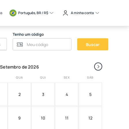
as
Português, BR / 
R$
A minha conta
Tenho um código
Buscar
›
Setembro de 2026
QUA
QUI
SEX
SÁB
2
3
4
5
9
10
11
12