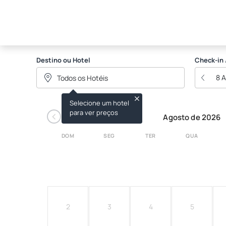
Zion Bubble Glamping
Destino ou Hotel
Check-in 
8 
Selecione um hotel
‹
para ver preços
Agosto de 2026
DOM
SEG
TER
QUA
2
3
4
5