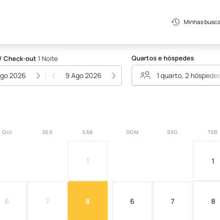
Minhas busc
Quartos e hóspedes
/ Check-out
1 Noite
Ago 2026
9 Ago 2026
QUI
SEX
SÁB
DOM
SEG
TER
1
1
6
7
8
6
7
8