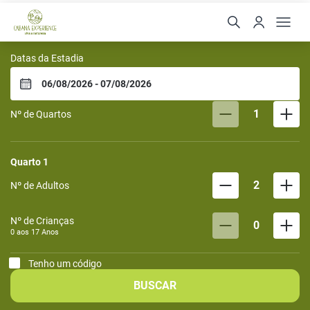
Cabana Experience
Datas da Estadia
1
Nº de Quartos
Quarto
1
2
Nº de Adultos
Nº de Crianças
0
0 aos
17
Anos
Tenho um código
BUSCAR