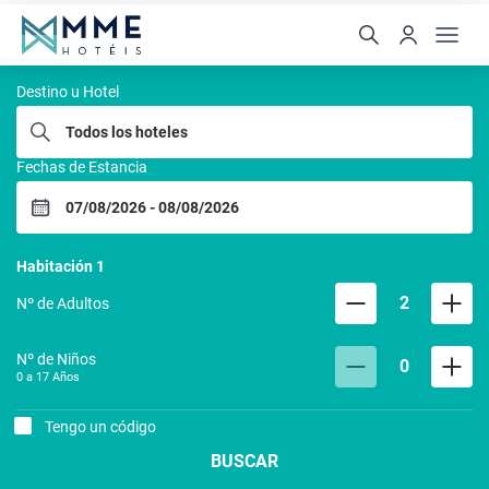
MME hoteis
Destino u Hotel
Fechas de Estancia
Habitación
1
2
Nº de Adultos
Nº de Niños
0
0 a
17
Años
Tengo un código
BUSCAR