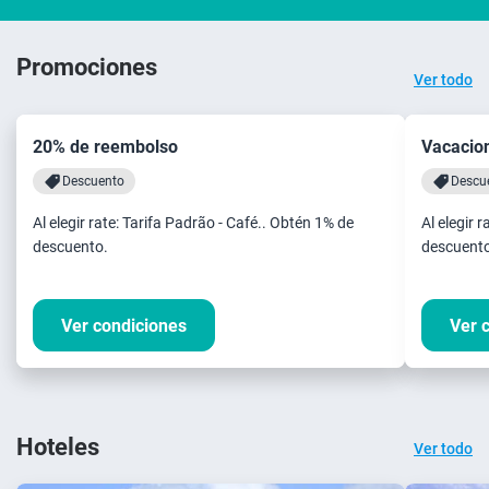
Promociones
Ver todo
20% de reembolso
Vacacio
Descuento
Descu
Al elegir rate: Tarifa Padrão - Café.. Obtén 1% de
Al elegir 
descuento.
descuento
Ver condiciones
Ver 
Hoteles
Ver todo