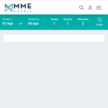
Check-In
Check-Out
Noites
Quartos
Hóspedes
07 Ago
08 Ago
1
1
2
Editar