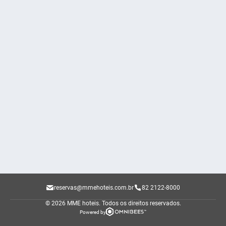
reservas@mmehoteis.com.br
82 2122-8000
© 2026 MME hoteis.
Todos os direitos reservados.
Powered by