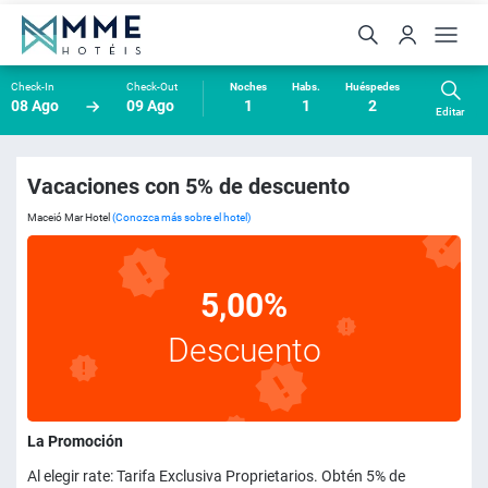
Check-In
Check-Out
Noches
Habs.
Huéspedes
08 Ago
09 Ago
1
1
2
Editar
Vacaciones con 5% de descuento
Maceió Mar Hotel
(Conozca más sobre el hotel)
5,00%
Descuento
La Promoción
Al elegir rate: Tarifa Exclusiva Proprietarios. Obtén 5% de