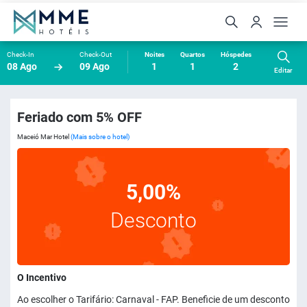
Check-In
Check-Out
Noites
Quartos
Hóspedes
08 Ago
09 Ago
1
1
2
Editar
Feriado com 5% OFF
Maceió Mar Hotel
(Mais sobre o hotel)
5,00%
Desconto
O Incentivo
Ao escolher o Tarifário: Carnaval - FAP. Beneficie de um desconto