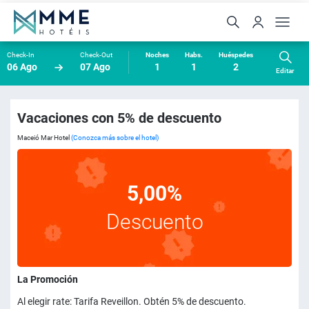
Check-In
Check-Out
Noches
Habs.
Huéspedes
06 Ago
07 Ago
1
1
2
Editar
Vacaciones con 5% de descuento
Maceió Mar Hotel
(Conozca más sobre el hotel)
5,00%
Descuento
La Promoción
Al elegir rate: Tarifa Reveillon. Obtén 5% de descuento.