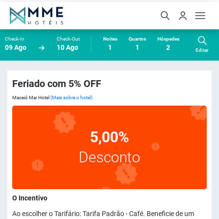
Check-In
Check-Out
Noites
Quartos
Hóspedes
09 Ago
10 Ago
1
1
2
Editar
Feriado com 5% OFF
Maceió Mar Hotel
(Mais sobre o hotel)
5,00%
Desconto
O Incentivo
Ao escolher o Tarifário: Tarifa Padrão - Café. Beneficie de um