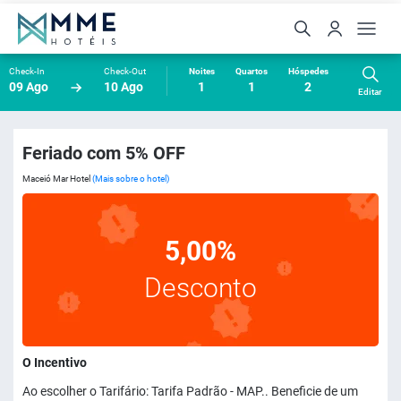
Check-In
Check-Out
Noites
Quartos
Hóspedes
09 Ago
10 Ago
1
1
2
Editar
Feriado com 5% OFF
Maceió Mar Hotel
(Mais sobre o hotel)
5,00%
Desconto
O Incentivo
Ao escolher o Tarifário: Tarifa Padrão - MAP.. Beneficie de um