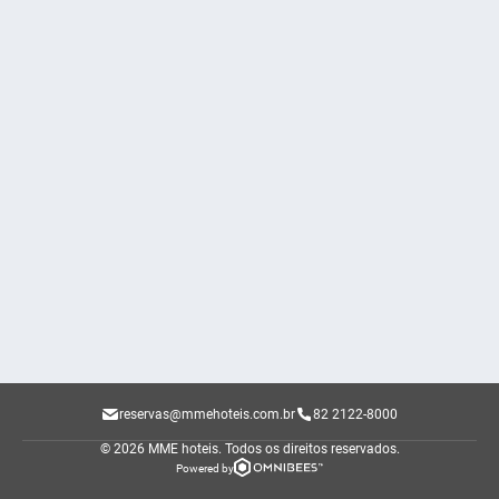
reservas@mmehoteis.com.br
82 2122-8000
© 2026 MME hoteis.
Todos os direitos reservados.
Powered by