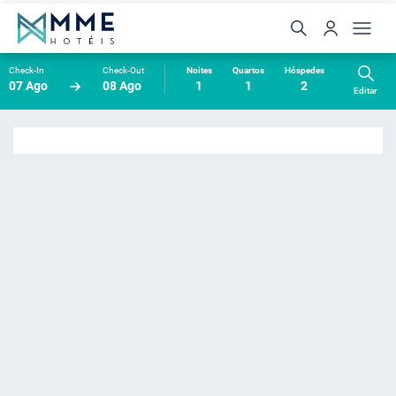
Check-In
Check-Out
Noites
Quartos
Hóspedes
07 Ago
08 Ago
1
1
2
Editar