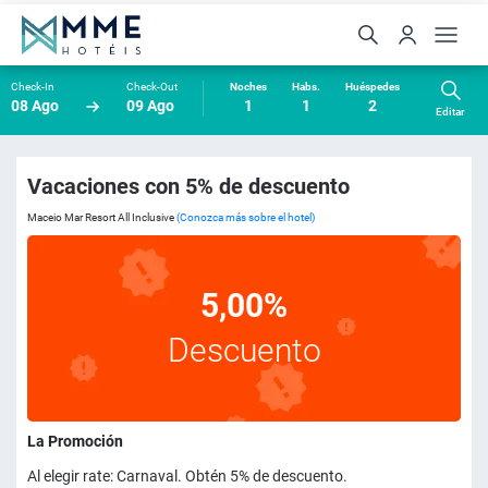
Check-In
Check-Out
Noches
Habs.
Huéspedes
08 Ago
09 Ago
1
1
2
Editar
Vacaciones con 5% de descuento
Maceio Mar Resort All Inclusive
(Conozca más sobre el hotel)
5,00%
Descuento
La Promoción
Al elegir rate: Carnaval. Obtén 5% de descuento.