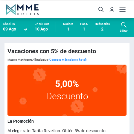
Check-In
Check-Out
Noches
Habs.
Huéspedes
09 Ago
10 Ago
1
1
2
Editar
Vacaciones con 5% de descuento
Maceio Mar Resort All Inclusive
(Conozca más sobre el hotel)
5,00%
Descuento
La Promoción
Al elegir rate: Tarifa Reveillon. Obtén 5% de descuento.