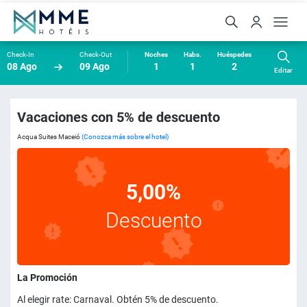
Check-In
Check-Out
Noches
Habs.
Huéspedes
08 Ago
09 Ago
1
1
2
Editar
Vacaciones con 5% de descuento
Acqua Suites Maceió
(Conozca más sobre el hotel)
5,00%
Descuento
La Promoción
Al elegir rate: Carnaval. Obtén 5% de descuento.