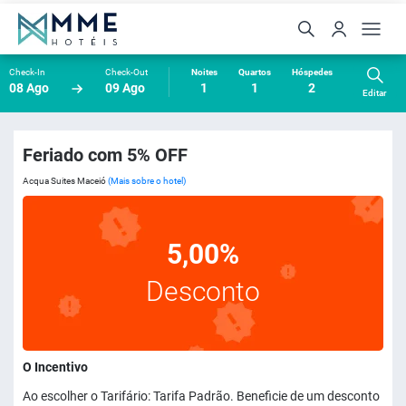
Check-In
Check-Out
Noites
Quartos
Hóspedes
08 Ago
09 Ago
1
1
2
Editar
Feriado com 5% OFF
Acqua Suites Maceió
(Mais sobre o hotel)
5,00%
Desconto
O Incentivo
Ao escolher o Tarifário: Tarifa Padrão. Beneficie de um desconto