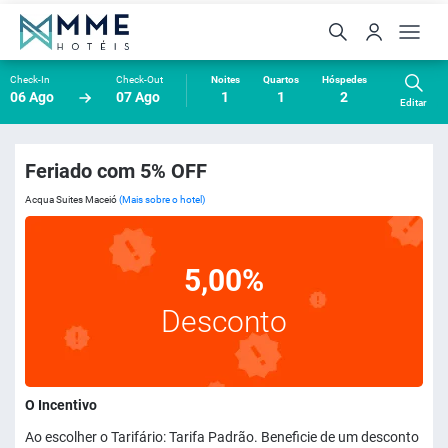
Check-In
Check-Out
Noites
Quartos
Hóspedes
06 Ago
07 Ago
1
1
2
Editar
Feriado com 5% OFF
Acqua Suites Maceió
(Mais sobre o hotel)
5,00%
Desconto
O Incentivo
Ao escolher o Tarifário: Tarifa Padrão. Beneficie de um desconto