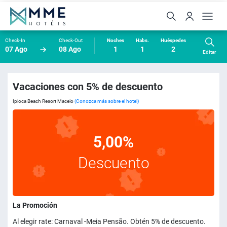
Check-In
Check-Out
Noches
Habs.
Huéspedes
07 Ago
08 Ago
1
1
2
Editar
Vacaciones con 5% de descuento
Ipioca Beach Resort Maceio
(Conozca más sobre el hotel)
5,00%
Descuento
La Promoción
Al elegir rate: Carnaval -Meia Pensão. Obtén 5% de descuento.